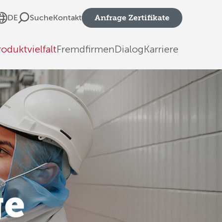
Anfrage Zertifikate
DE
Suche
Kontakt
roduktvielfalt
Fremdfirmen
Dialog
Karriere